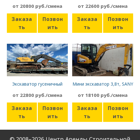
CASE CX210B
Komatsu PC220
от 20800 руб./смена
от 22600 руб./смена
Заказа
Позвон
Заказа
Позвон
ть
ить
ть
ить
Экскаватор гусеничный
Мини экскаватор 3,8т, SANY
Volvo EC240BLC PRIME
SY35U
от 22800 руб./смена
от 18100 руб./смена
Заказа
Позвон
Заказа
Позвон
ть
ить
ть
ить
© 2008–2026 Центр Аренды Строительной