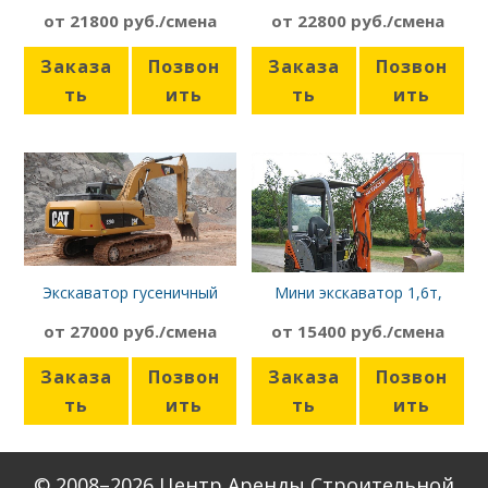
Hyundai R330LC-9S
Volvo EC240BLC PRIME
от 21800 руб./смена
от 22800 руб./смена
Заказа
Позвон
Заказа
Позвон
ть
ить
ть
ить
Экскаватор гусеничный
Мини экскаватор 1,6т,
CATerpillar 320
Hitachi ZX16
от 27000 руб./смена
от 15400 руб./смена
Заказа
Позвон
Заказа
Позвон
ть
ить
ть
ить
© 2008–2026 Центр Аренды Строительной