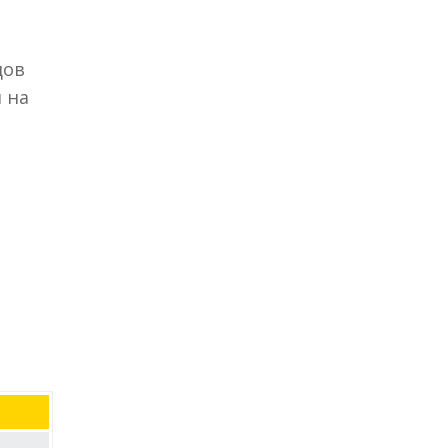
дов
 на