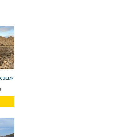
ровщик
а