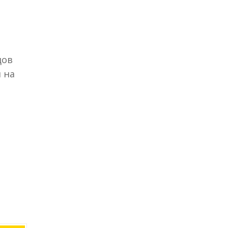
дов
 на