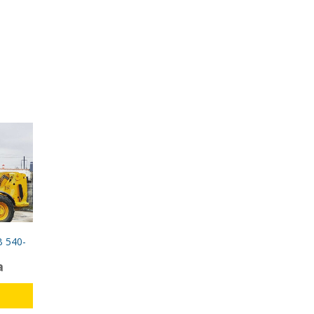
B 540-
а