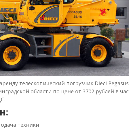
ренду телескопический погрузчик Dieci Pegasus 
нградской области по цене от 3702 рублей в час
С.
н:
 подача техники